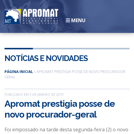
MENU
INSTITUCIONAL
História
NOTÍCIAS E NOVIDADES
Legislação
Diretoria
PÁGINA INICIAL
»
APROMAT PRESTIGIA POSSE DE NOVO PROCURADOR-
GERAL
Associados
Galeria de Ex-presidentes
PUBLICADO EM 3 DE JANEIRO DE 2019
SEJA UM ASSOCIADO
Apromat prestigia posse de
CONVÊNIOS
novo procurador-geral
NOTÍCIAS
ESCOLA
Foi empossado na tarde desta segunda-feira (2) o novo
CLUBE