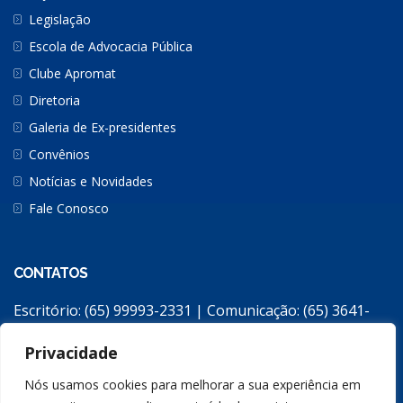
Legislação
Escola de Advocacia Pública
Clube Apromat
Diretoria
Galeria de Ex-presidentes
Convênios
Notícias e Novidades
Fale Conosco
CONTATOS
Escritório: (65) 99993-2331 | Comunicação: (65) 3641-
2308
Privacidade
apromat2@gmail.com
Escritório: Avenida República do Líbano, 2258 / Jardim
Nós usamos cookies para melhorar a sua experiência em
Monte Líbano / Cuiabá/MT – CEP: 78048-196