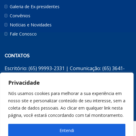
Galeria de Ex-presidentes
Convênios
Notícias e Novidades
Fale Conosco
CONTATOS
Escritório: (65) 99993-2331 | Comunicação: (65) 3641-
2308
Privacidade
apromat2@gmail.com
Escritório: Avenida República do Líbano, 2258 / Jardim
Nós usamos cookies para melhorar a sua experiência em
Monte Líbano / Cuiabá/MT – CEP: 78048-196
nosso site e personalizar conteúdo de seu interesse, sem a
coleta de dados pessoais. Ao clicar em qualquer link nesta
página, você estará concordando com tal monitoramento.
Entendi