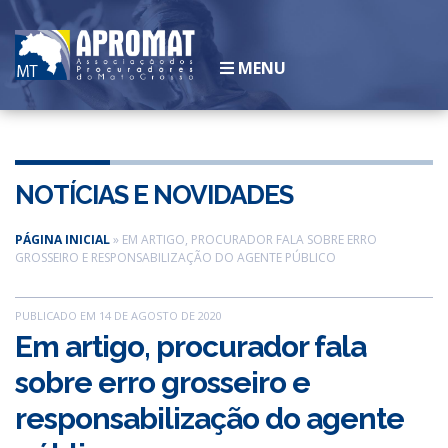
MENU
INSTITUCIONAL
História
NOTÍCIAS E NOVIDADES
Legislação
Diretoria
PÁGINA INICIAL
»
EM ARTIGO, PROCURADOR FALA SOBRE ERRO
GROSSEIRO E RESPONSABILIZAÇÃO DO AGENTE PÚBLICO
Associados
Galeria de Ex-presidentes
PUBLICADO EM 14 DE AGOSTO DE 2020
SEJA UM ASSOCIADO
Em artigo, procurador fala
CONVÊNIOS
sobre erro grosseiro e
NOTÍCIAS
ESCOLA
responsabilização do agente
CLUBE