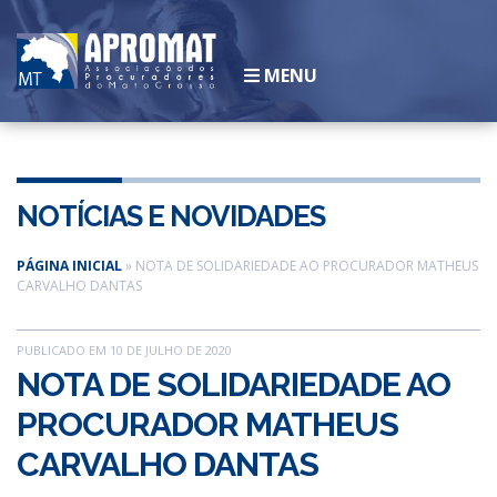
MENU
INSTITUCIONAL
História
NOTÍCIAS E NOVIDADES
Legislação
Diretoria
PÁGINA INICIAL
»
NOTA DE SOLIDARIEDADE AO PROCURADOR MATHEUS
CARVALHO DANTAS
Associados
Galeria de Ex-presidentes
PUBLICADO EM 10 DE JULHO DE 2020
SEJA UM ASSOCIADO
NOTA DE SOLIDARIEDADE AO
CONVÊNIOS
PROCURADOR MATHEUS
NOTÍCIAS
ESCOLA
CARVALHO DANTAS
CLUBE