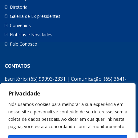
Diretoria
Galeria de Ex-presidentes
Convênios
Notícias e Novidades
Fale Conosco
CONTATOS
Escritório: (65) 99993-2331 | Comunicação: (65) 3641-
2308
Privacidade
apromat2@gmail.com
Escritório: Avenida República do Líbano, 2258 / Jardim
Nós usamos cookies para melhorar a sua experiência em
Monte Líbano / Cuiabá/MT – CEP: 78048-196
nosso site e personalizar conteúdo de seu interesse, sem a
coleta de dados pessoais. Ao clicar em qualquer link nesta
página, você estará concordando com tal monitoramento.