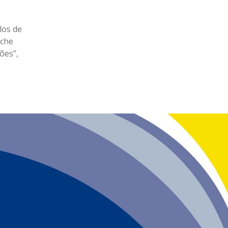
los de
eche
ões”,