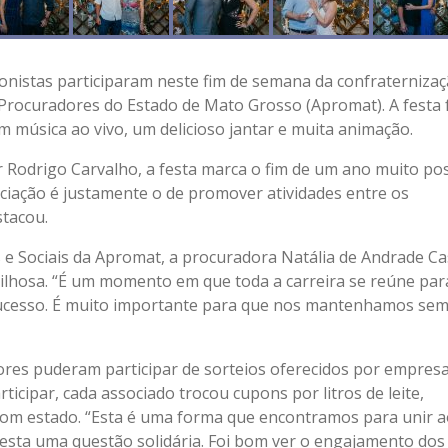
onistas participaram neste fim de semana da confraterniza
 Procuradores do Estado de Mato Grosso (Apromat). A festa 
m música ao vivo, um delicioso jantar e muita animação.
 Rodrigo Carvalho, a festa marca o fim de um ano muito pos
ociação é justamente o de promover atividades entre os
stacou.
as e Sociais da Apromat, a procuradora Natália de Andrade Ca
vilhosa. “É um momento em que toda a carreira se reúne par
ucesso. É muito importante para que nos mantenhamos se
ores puderam participar de sorteios oferecidos por empres
cipar, cada associado trocou cupons por litros de leite,
bom estado. “Esta é uma forma que encontramos para unir 
esta uma questão solidária. Foi bom ver o engajamento dos