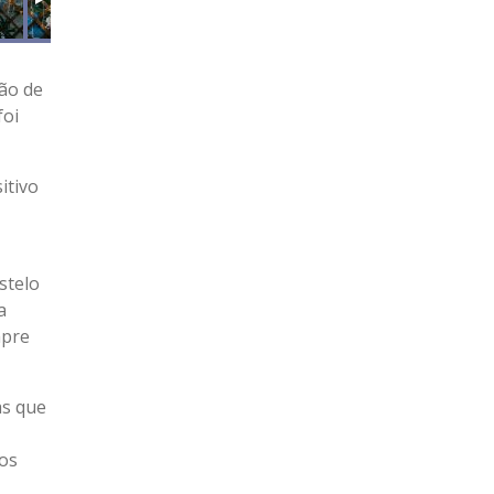
ção de
foi
itivo
stelo
a
mpre
as que
aos