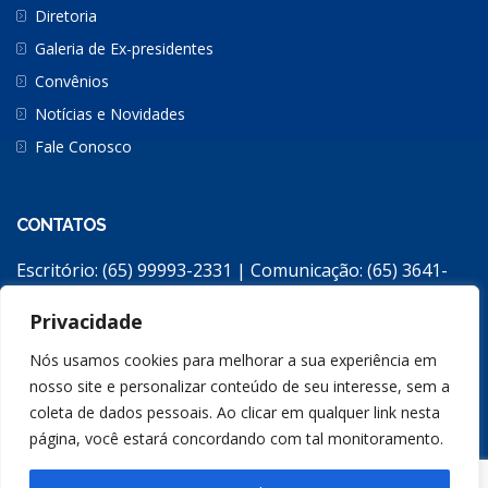
Diretoria
Galeria de Ex-presidentes
Convênios
Notícias e Novidades
Fale Conosco
CONTATOS
Escritório: (65) 99993-2331 | Comunicação: (65) 3641-
2308
Privacidade
apromat2@gmail.com
Escritório: Avenida República do Líbano, 2258 / Jardim
Nós usamos cookies para melhorar a sua experiência em
Monte Líbano / Cuiabá/MT – CEP: 78048-196
nosso site e personalizar conteúdo de seu interesse, sem a
coleta de dados pessoais. Ao clicar em qualquer link nesta
página, você estará concordando com tal monitoramento.