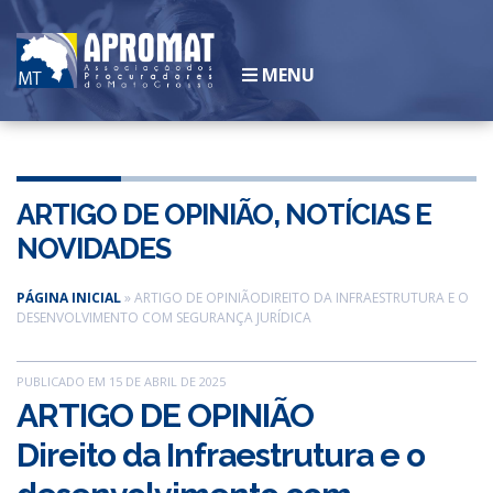
MENU
INSTITUCIONAL
História
ARTIGO DE OPINIÃO
,
NOTÍCIAS E
Legislação
NOVIDADES
Diretoria
Associados
PÁGINA INICIAL
»
ARTIGO DE OPINIÃODIREITO DA INFRAESTRUTURA E O
DESENVOLVIMENTO COM SEGURANÇA JURÍDICA
Galeria de Ex-presidentes
SEJA UM ASSOCIADO
PUBLICADO EM 15 DE ABRIL DE 2025
CONVÊNIOS
ARTIGO DE OPINIÃO
NOTÍCIAS
Direito da Infraestrutura e o
ESCOLA
CLUBE