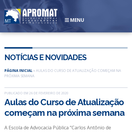
MENU
INSTITUCIONAL
História
NOTÍCIAS E NOVIDADES
Legislação
Diretoria
PÁGINA INICIAL
»
AULAS DO CURSO DE ATUALIZAÇÃO COMEÇAM NA
PRÓXIMA SEMANA
Associados
Galeria de Ex-presidentes
PUBLICADO EM 26 DE FEVEREIRO DE 2020
SEJA UM ASSOCIADO
Aulas do Curso de Atualização
CONVÊNIOS
começam na próxima semana
NOTÍCIAS
ESCOLA
A Escola de Advocacia Pública “Carlos Antônio de
CLUBE