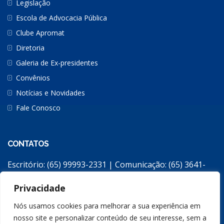
Legislação
Escola de Advocacia Pública
Clube Apromat
Diretoria
Galeria de Ex-presidentes
Convênios
Notícias e Novidades
Fale Conosco
CONTATOS
Escritório: (65) 99993-2331 | Comunicação: (65) 3641-
2308
Privacidade
apromat2@gmail.com
Escritório: Avenida República do Líbano, 2258 / Jardim
Nós usamos cookies para melhorar a sua experiência em
Monte Líbano / Cuiabá/MT – CEP: 78048-196
nosso site e personalizar conteúdo de seu interesse, sem a