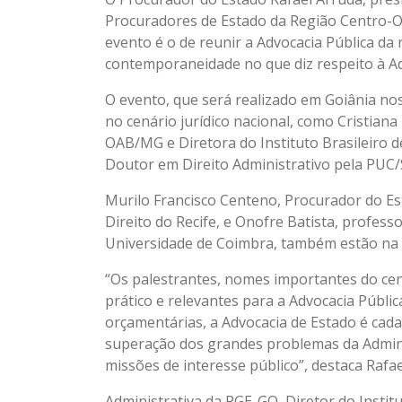
Procuradores de Estado da Região Centro-Oes
CLUBE
evento é o de reunir a Advocacia Pública da 
CONTATO
contemporaneidade no que diz respeito à Ad
O evento, que será realizado em Goiânia nos
no cenário jurídico nacional, como Cristiana
OAB/MG e Diretora do Instituto Brasileiro d
Doutor em Direito Administrativo pela PUC/
Murilo Francisco Centeno, Procurador do E
Direito do Recife, e Onofre Batista, profes
Universidade de Coimbra, também estão na l
“Os palestrantes, nomes importantes do cená
prático e relevantes para a Advocacia Públic
orçamentárias, a Advocacia de Estado é cada
superação dos grandes problemas da Admini
missões de interesse público”, destaca Raf
Administrativa da PGE-GO, Diretor do Instit