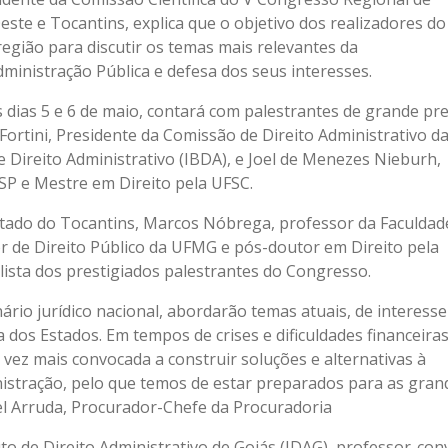
te e Tocantins, explica que o objetivo dos realizadores do
região para discutir os temas mais relevantes da
ministração Pública e defesa dos seus interesses.
 dias 5 e 6 de maio, contará com palestrantes de grande pre
 Fortini, Presidente da Comissão de Direito Administrativo d
e Direito Administrativo (IBDA), e Joel de Menezes Nieburh,
SP e Mestre em Direito pela UFSC.
stado do Tocantins, Marcos Nóbrega, professor da Faculdad
sor de Direito Público da UFMG e pós-doutor em Direito pela
ista dos prestigiados palestrantes do Congresso.
rio jurídico nacional, abordarão temas atuais, de interesse
a dos Estados. Em tempos de crises e dificuldades financeiras
 vez mais convocada a construir soluções e alternativas à
stração, pelo que temos de estar preparados para as gran
ael Arruda, Procurador-Chefe da Procuradoria
uto de Direito Administrativo de Goiás (IDAG), professor-con